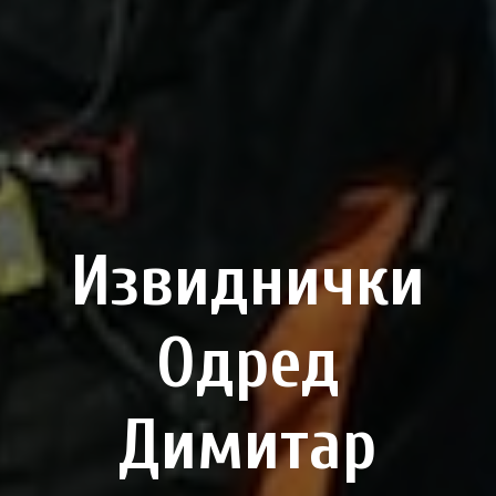
Извиднички
Одред
Димитар