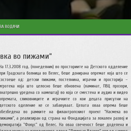
ЗА ВОДАЧИ
евка во пижами“
На 17.3.2008 год. (понеделник) во просториите на Детското одделение
при Градската болница во Велес, беше донирана опремат која што се
состоеше од: детски пижами, постелнина, играчки и просторија –
игротека која што целосно беше обновена (ламинат, ПВЦ прозори,
внатрешно уредена со намештај) во која се сместена и аудио и видео
опремата, сликовниците и играчките со кои децата присутни на
детското оделение ке се забавуваат. Целата оваа опрема беше
обезбедена во рамките на филантропскиот проект “Насмека во
пижами“, а реализиран од страна на Фондацијата за локален развој и
демократија “Фокус“ од Велес. На оваа свеченост беше доделена и