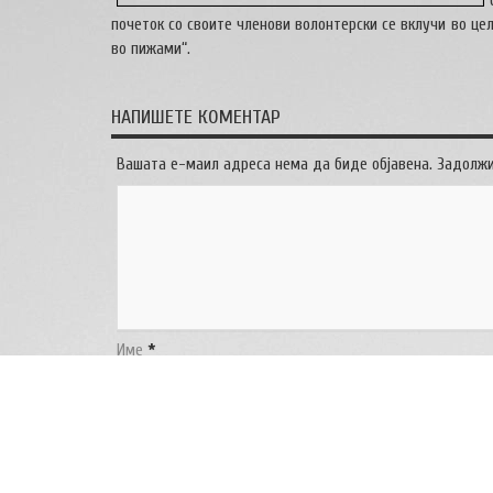
почеток со своите членови волонтерски се вклучи во це
во пижами“.
НАПИШЕТЕ КОМЕНТАР
Вашата е-маил адреса нема да биде објавена. Задолж
Име
*
Е-маил адреса
*
Веб страница