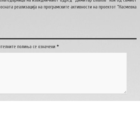
благодарница на извидничкиот одред “Димитар Влахов“ кои од самиот
лосната реализација на програмските активности на проектот “Насмевка
ителните полиња се означени
*