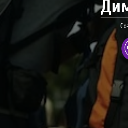
Дим
Со