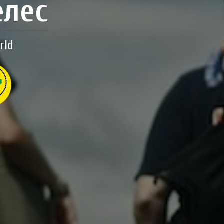
елес
rld