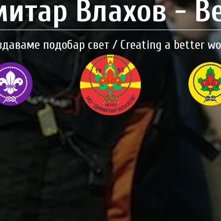
итар Влахов - В
здаваме подобар свет / Creating a better wo