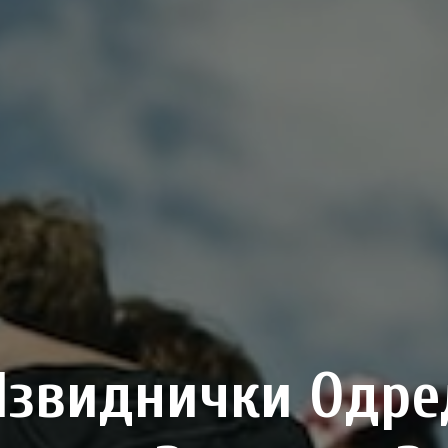
Извиднички Одре