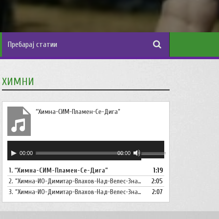
ХИМНИ
“Химна-СИМ-Пламен-Се-Дига”
Аудио
Користете
00:00
00:00
плејер
ги
1.
“Химна-СИМ-Пламен-Се-Дига”
1:19
копшињата
2.
“Химна-ИО-Димитар-Влахов-Над-Велес-Знаме-Се-Вее”
Горна
2:05
стрела/
3.
“Химна-ИО-Димитар-Влахов-Над-Велес-Знаме-Се-Вее-Инструментал”
2:07
Долна
стрелка,