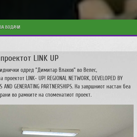
ЗА ВОДАЧИ
 проектот LINK UP
звиднички одред “Димитар Влахов“ во Велес,
а проектот LINK- UP! REGIONAL NETWORK, DEVELOPED BY
ES AND GENERATING PARTNERSHIPS. На завршниот настан беа
рани во рамките на споменатиот проект.