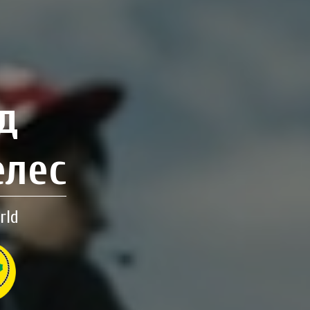
д
елес
rld