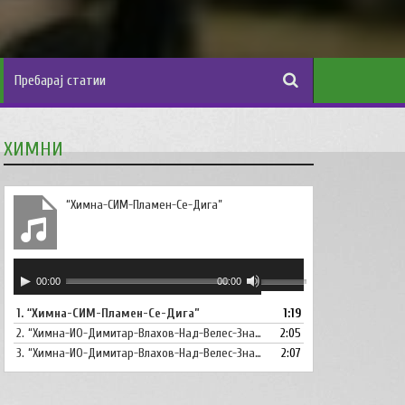
ХИМНИ
“Химна-СИМ-Пламен-Се-Дига”
Аудио
Користете
00:00
00:00
плејер
ги
1.
“Химна-СИМ-Пламен-Се-Дига”
1:19
копшињата
2.
“Химна-ИО-Димитар-Влахов-Над-Велес-Знаме-Се-Вее”
Горна
2:05
стрела/
3.
“Химна-ИО-Димитар-Влахов-Над-Велес-Знаме-Се-Вее-Инструментал”
2:07
Долна
стрелка,