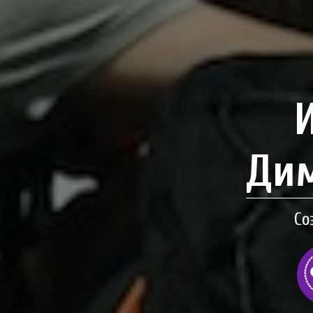
Дим
Со