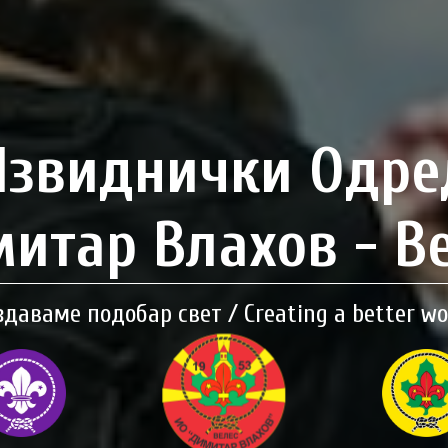
Извиднички Одре
итар Влахов - В
здаваме подобар свет / Creating a better wo