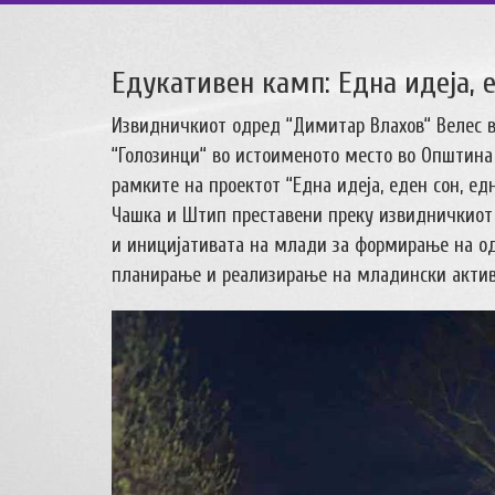
Едукативен камп: Една идеја, е
Извидничкиот одред “Димитар Влахов“ Велес во
“Голозинци“ во истоименото место во Општина
рамките на проектот “Една идеја, еден сон, ед
Чашка и Штип преставени преку извидничкиот 
и иницијативата на млади за формирање на од
планирање и реализирање на младински актив