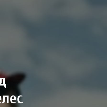
д
елес