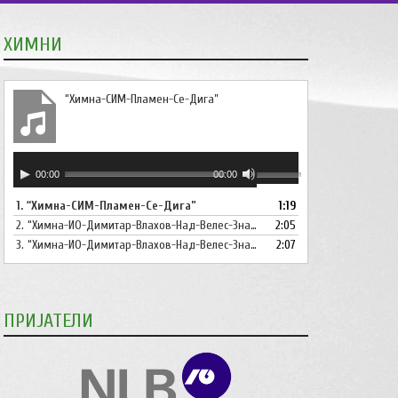
ХИМНИ
“Химна-СИМ-Пламен-Се-Дига”
Аудио
Користете
00:00
00:00
плејер
ги
1.
“Химна-СИМ-Пламен-Се-Дига”
1:19
копшињата
2.
“Химна-ИО-Димитар-Влахов-Над-Велес-Знаме-Се-Вее”
Горна
2:05
стрела/
3.
“Химна-ИО-Димитар-Влахов-Над-Велес-Знаме-Се-Вее-Инструментал”
2:07
Долна
стрелка,
за
ПРИЈАТЕЛИ
зголемување
или
намалување
на
звукот.