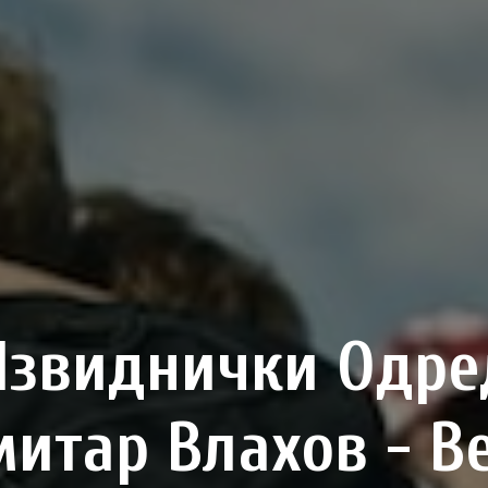
Извиднички Одре
итар Влахов - В