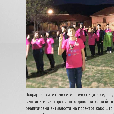
Покрај ова сите педесетина учесници во еден 
вештини и вештарства што дополнително ќе з
реализирани активности на проектот како што