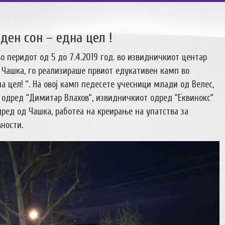
ден сон – една цел !
 перидот од 5 до 7.4.2019 год. во извидничкиот центар
 Чашка, го реализираше првиот едукативен камп во
на цел! “. На овој камп педесете учесници млади од Велес,
одред “Димитар Влахов“, извидничкиот одред “Еквинокс“
ред од Чашка, работеа на креирање на упатства за
ности.