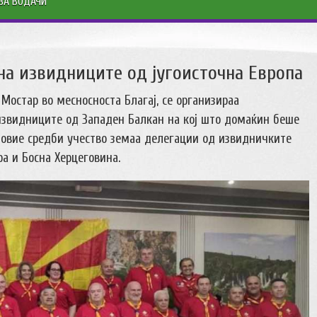
ЗА ВОДАЧИ
на извидниците од југоисточна Европа
 Мостар во месносноста Благај, се организираа
 извидниците од Западен Балкан на кој што домаќин беше
а овие средби учество земаа делегации од извидничките
ра и Босна Херцеговина.