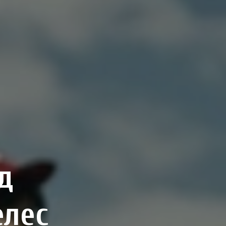
д
елес