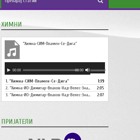
ХИМНИ
“Химна-СИМ-Пламен-Се-Дига”
Аудио
Користете
00:00
00:00
плејер
ги
1.
“Химна-СИМ-Пламен-Се-Дига”
1:19
копшињата
2.
“Химна-ИО-Димитар-Влахов-Над-Велес-Знаме-Се-Вее”
Горна
2:05
стрела/
3.
“Химна-ИО-Димитар-Влахов-Над-Велес-Знаме-Се-Вее-Инструментал”
2:07
Долна
стрелка,
за
ПРИЈАТЕЛИ
зголемување
или
намалување