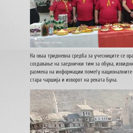
На оваа тридневна средба за учесниците се ора
создавање на заеднички тим за обука, извидн
размена на информации помеѓу националните с
стара чаршија и изворот на реката Буна.