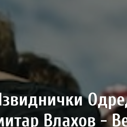
Извиднички Одре
итар Влахов - В