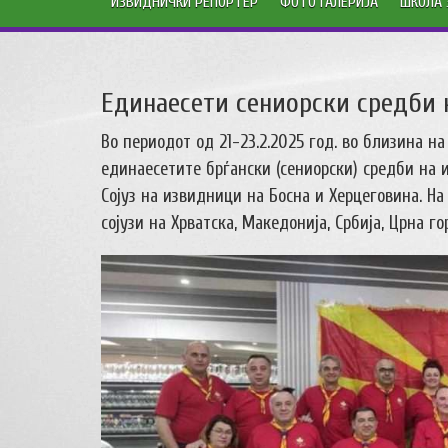
ИЗВИДНИЧКИ РЕПОРТЕР
ФОТО ГАЛЕРИЈА
ШКОЛА 
Единаесети сениорски средби 
Во периодот од 21-23.2.2025 год. во близина на
единаесетите брѓански (сениорски) средби на
Сојуз на извидници на Босна и Херцеговина. Н
сојузи на Хрватска, Македонија, Србија, Црна го