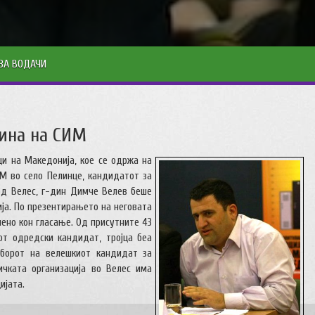
ЗА ВОДАЧИ
ина на СИМ
ци на Македонија, кое се одржа на
НОМ во село Пелинце, кандидатот за
од Велес, г-дин Димче Велев беше
ија. По презентирањето на неговата
пено кон гласање. Од присутните 43
от одредски кандидат, тројца беа
зборот на велешкиот кандидат за
чката организација во Велес има
ијата.