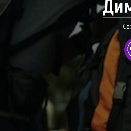
Дим
Со