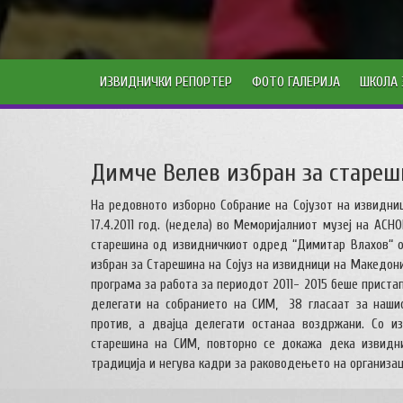
ИЗВИДНИЧКИ РЕПОРТЕР
ФОТО ГАЛЕРИЈА
ШКОЛА 
Димче Велев избран за стареш
На редовното изборно Собрание на Сојузот на извидни
17.4.2011 год. (недела) во Меморијалниот музеј на АС
старешина од извидничкиот одред “Димитар Влахов“ 
избран за Старешина на Сојуз на извидници на Македон
програма за работа за периодот 2011- 2015 беше приста
делегати на собранието на СИМ, 38 гласаат за наши
против, а двајца делегати останаа воздржани. Со и
старешина на СИМ, повторно се докажа дека извидни
традиција и негува кадри за раководењето на организац