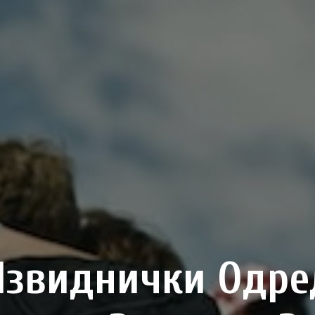
Извиднички Одре