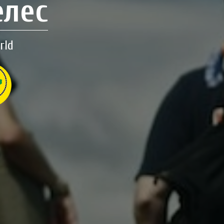
елес
rld