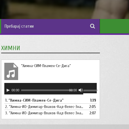
ХИМНИ
“Химна-СИМ-Пламен-Се-Дига”
Аудио
Користете
00:00
00:00
плејер
ги
1.
“Химна-СИМ-Пламен-Се-Дига”
1:19
копшињата
2.
“Химна-ИО-Димитар-Влахов-Над-Велес-Знаме-Се-Вее”
Горна
2:05
стрела/
3.
“Химна-ИО-Димитар-Влахов-Над-Велес-Знаме-Се-Вее-Инструментал”
2:07
Долна
стрелка,