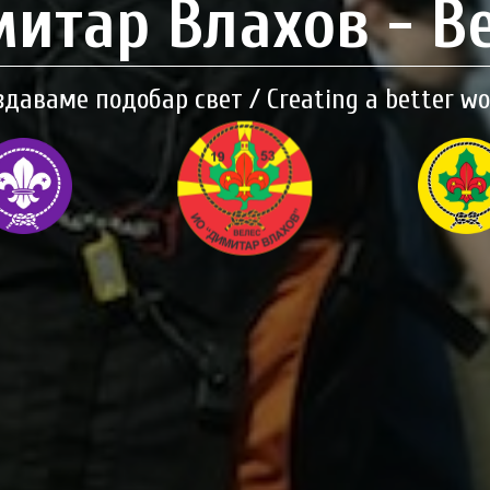
итар Влахов - В
здаваме подобар свет / Creating a better wo