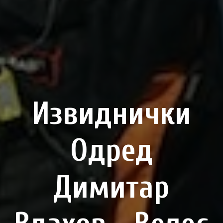
Извиднички
Одред
Димитар