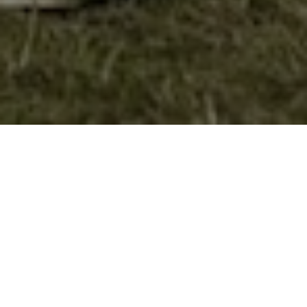
Дебакл на ноќниот хајк
По повод
прославата на
светскиот ден на
извидниците 22
февруари, Сојузот