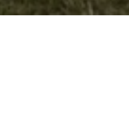
Дводневен бивак со ориентација во
природа “Војница 2015“