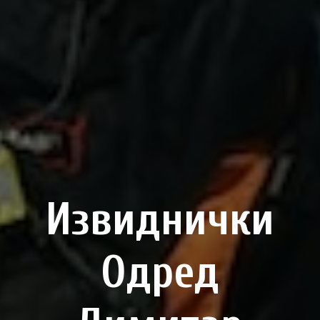
Извиднички
Одред