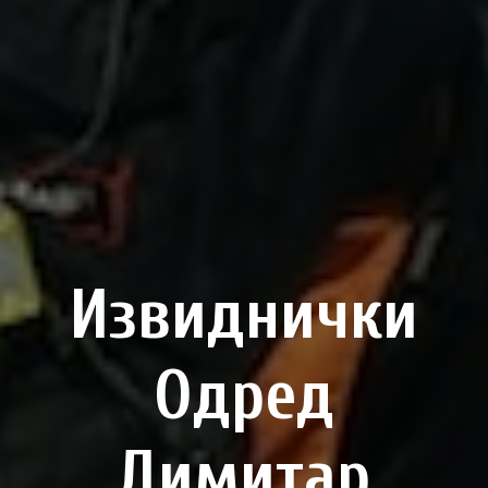
Извиднички
Одред
Димитар