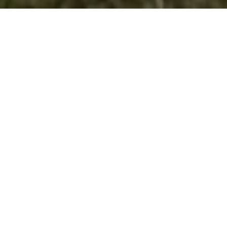
Давање на свечен Завет
Извидничкиот одред “Димитар Влахов“ Велес во перидот
на 6.4.2019 год. (сабота) во извидничкиот центар
“Голозинци“ во истоименото место во Општина Чашка, во
рамките на едукативниот камп “Една идеја, еден сон,
една цел! организираше и свечено давање на Завет.