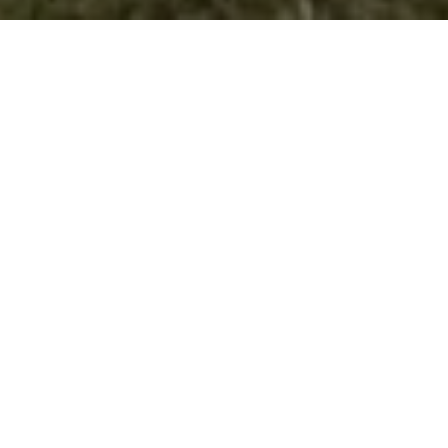
Гувернеровото искуство стекнато во
извидници