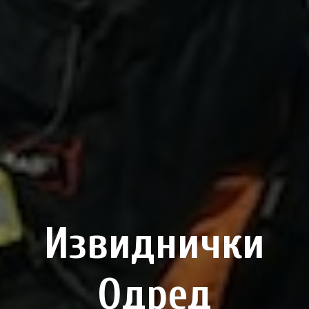
Извиднички
Одред