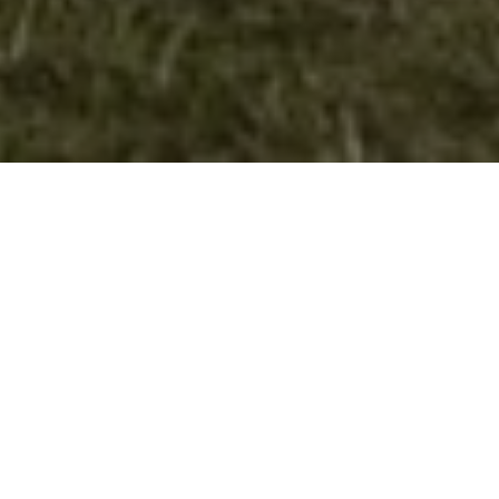
Гостување на регионалната К1
телевизија