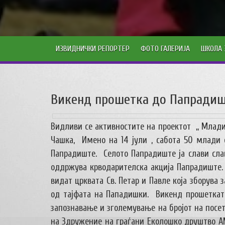
ИЗВИДНИЧКИ РЕПОРТЕР
ФОТО ГАЛЕРИЈА
ШКОЛА 
Викенд прошетка до Папради
Видливи се активностите на проектот „ Млади
Чашка, Имено на 14 јули , сабота 50 млади 
Папрадиште. Селото Папрадиште ја слави слав
оддржува крводарителска акција Папрадиште.
видат црквата Св. Петар и Павле која зборува
од тајфата на Пападишки. Викенд прошеткат
запознавање и зголемување на бројот на посе
на Здружение на граѓани Еколошко друштво А