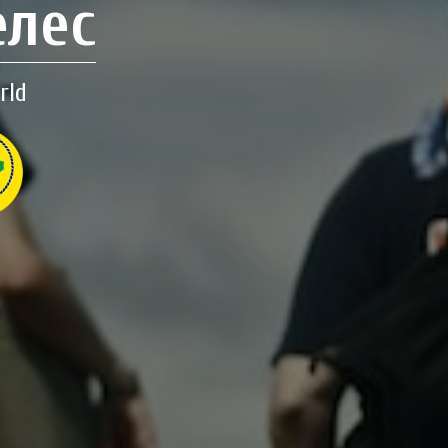
елес
rld