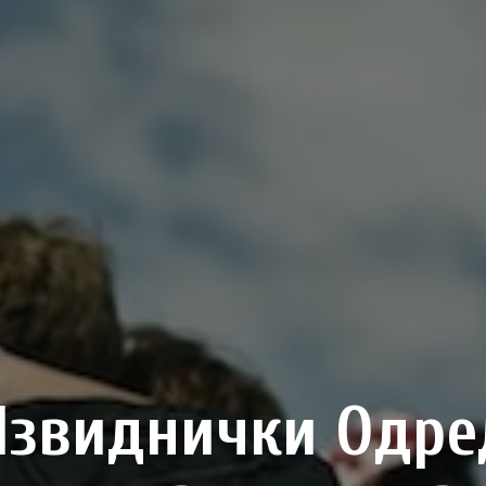
Извиднички Одре