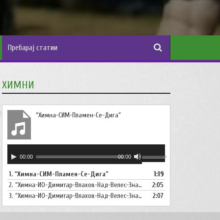
ХИМНИ
“Химна-СИМ-Пламен-Се-Дига”
Аудио
Користете
00:00
00:00
плејер
ги
1.
“Химна-СИМ-Пламен-Се-Дига”
1:19
копшињата
2.
“Химна-ИО-Димитар-Влахов-Над-Велес-Знаме-Се-Вее”
Горна
2:05
стрела/
3.
“Химна-ИО-Димитар-Влахов-Над-Велес-Знаме-Се-Вее-Инструментал”
2:07
Долна
стрелка,