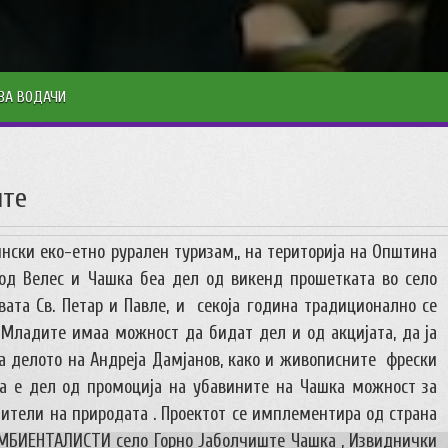
ЗА ВОДАЧИ
ште
нски еко-етно рурален туризам„ на територија на Општина
од Велес и Чашка беа дел од викенд прошетката во село
ата Св. Петар и Павле, и секоја година традиционално се
 Младите имаа можност да бидат дел и од акцијата, да ја
 за делото на Андреја Дамјанов, како и живописните фрески
а е дел од промоција на убавините на Чашка можност за
тители на природата . Проектот се имплементира од страна
МБИЕНТАЛИСТИ село Горно Јаболчиште Чашка , Извиднички