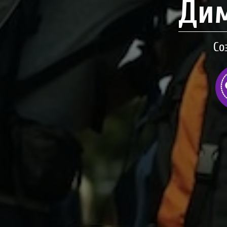
Дим
Со