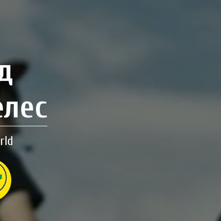
д
елес
rld