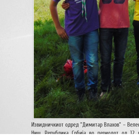
Извидничкиот одред “Димитар Влахов“ – Веле
Ниш, Република Србија во периодот од 12 