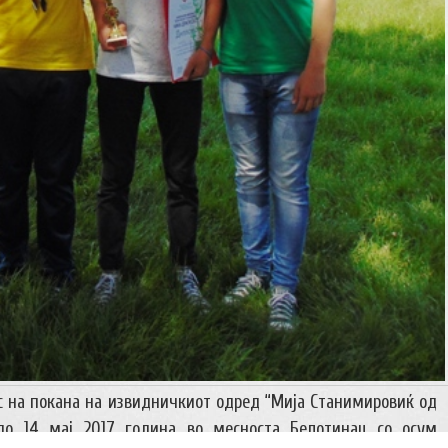
с на покана на извидничкиот одред “Мија Станимировиќ од
до 14 мај 2017 година во месноста Белотинац со осум