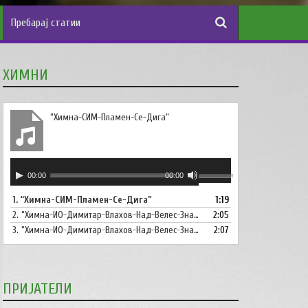
ХИМНИ
“Химна-СИМ-Пламен-Се-Дига”
Аудио
Користете
00:00
00:00
плејер
ги
1.
“Химна-СИМ-Пламен-Се-Дига”
1:19
копшињата
2.
“Химна-ИО-Димитар-Влахов-Над-Велес-Знаме-Се-Вее”
Горна
2:05
стрела/
3.
“Химна-ИО-Димитар-Влахов-Над-Велес-Знаме-Се-Вее-Инструментал”
2:07
Долна
стрелка,
за
ПРИЈАТЕЛИ
зголемување
или