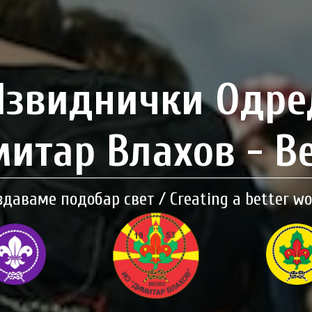
Извиднички Одре
итар Влахов - В
здаваме подобар свет / Creating a better wo