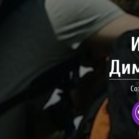
Дим
Со