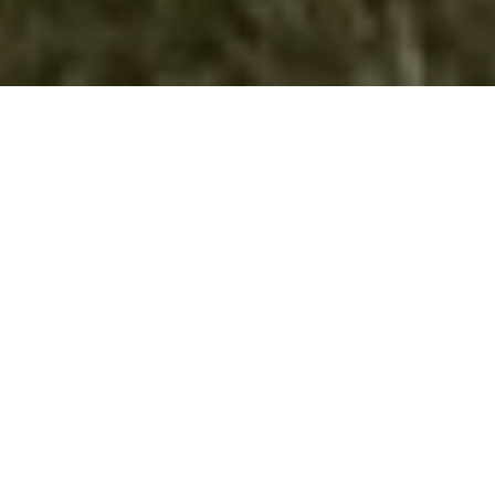
Велешките извидници – речни
номади чувари на природата
Во периодот од 3-4.10.2025 год. Велешките извидници
кои се нарекуваат речни номади и чувари на природата
ја реализираа мини регатата преку која младите
извидници стануваат лидери преку зајакнување на
локалните институции и придонес во заедницата и
јакнење на нивната врска со нивните конституенти и
граѓаните и општествено одговорни лица во