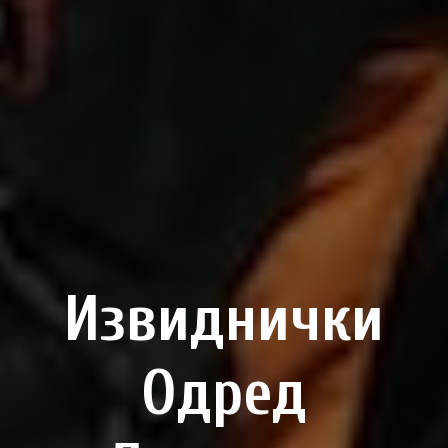
Извиднички
Одред