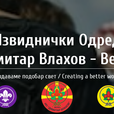
Извиднички Одре
итар Влахов - В
здаваме подобар свет / Creating a better wo