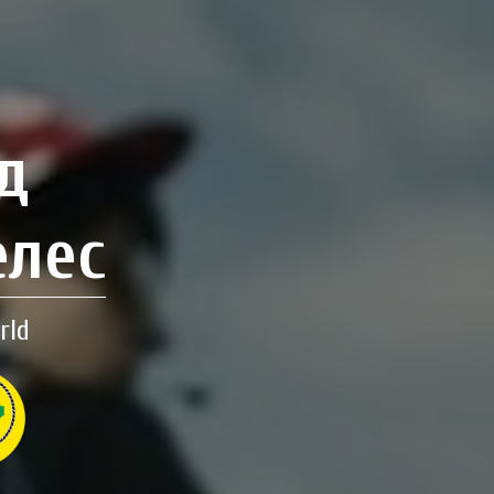
д
елес
rld