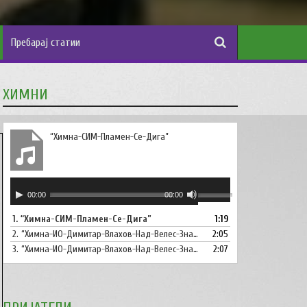
ХИМНИ
“Химна-СИМ-Пламен-Се-Дига”
Аудио
Користете
00:00
00:00
плејер
ги
1.
“Химна-СИМ-Пламен-Се-Дига”
1:19
копшињата
2.
“Химна-ИО-Димитар-Влахов-Над-Велес-Знаме-Се-Вее”
Горна
2:05
стрела/
3.
“Химна-ИО-Димитар-Влахов-Над-Велес-Знаме-Се-Вее-Инструментал”
2:07
Долна
стрелка,
за
зголемување