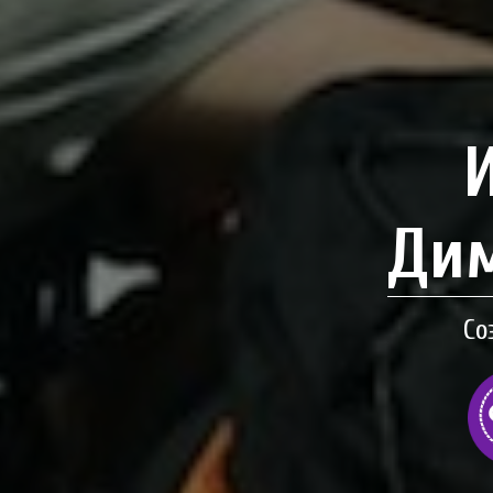
Дим
Со