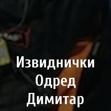
Извиднички
Одред
Димитар