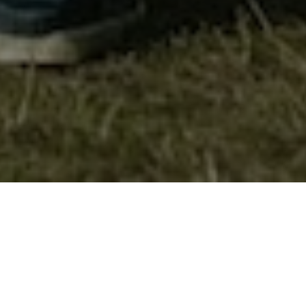
Велешките извидници на третата
младинска академија