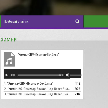
ХИМНИ
“Химна-СИМ-Пламен-Се-Дига”
Аудио
Користете
00:00
00:00
плејер
ги
1.
“Химна-СИМ-Пламен-Се-Дига”
1:19
копшињата
2.
“Химна-ИО-Димитар-Влахов-Над-Велес-Знаме-Се-Вее”
Горна
2:05
стрела/
3.
“Химна-ИО-Димитар-Влахов-Над-Велес-Знаме-Се-Вее-Инструментал”
2:07
Долна
стрелка,