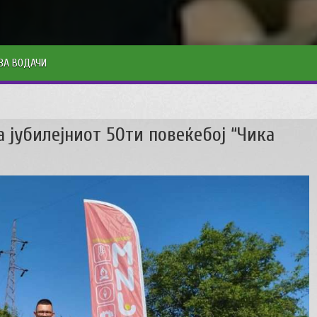
ЗА ВОДАЧИ
 јубилејниот 50ти повеќебој “Чика