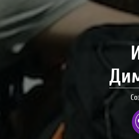
Дим
Со