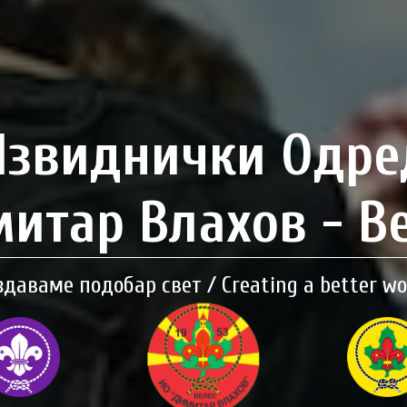
Извиднички Одре
итар Влахов - В
здаваме подобар свет / Creating a better wo