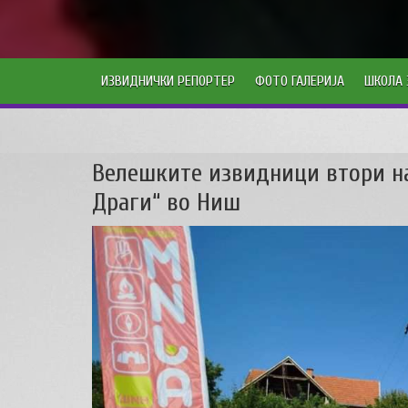
ИЗВИДНИЧКИ РЕПОРТЕР
ФОТО ГАЛЕРИЈА
ШКОЛА 
Велешките извидници втори на
Драги“ во Ниш