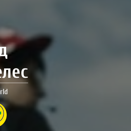
д
елес
rld