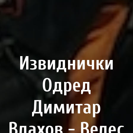
Извиднички
Одред
Димитар
Влахов - Велес