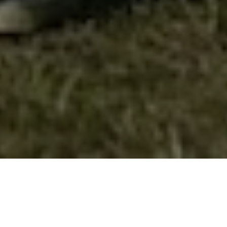
Вардарска регата “Гемиџии 2022“