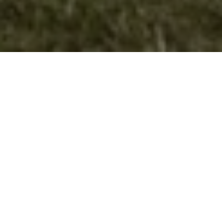
Б2Б средби преку проектот “Младите
во акција“
Успешно се имплементира проектот „ Младите во
акција“ во Велес и Чашка. Имено извидничкиот одред „
Димитар Влахов“ се оствари Б2Б средби со дел од
претсавници на стопанствениците , инситуции и
здруженија на граѓани во Велес и Чашка. Проектот „
Младите во акција“, е проект на ЦИВИКА МОБИЛИТАС АД