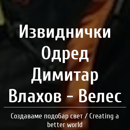
Извиднички
Одред
Димитар
Влахов - Велес
Создаваме подобар свет / Creating a
better world