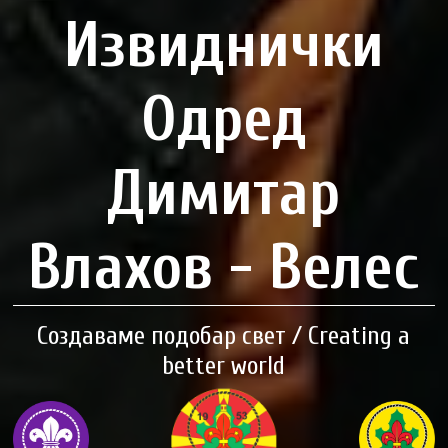
Извиднички
Одред
Димитар
Влахов - Велес
Создаваме подобар свет / Creating a
better world