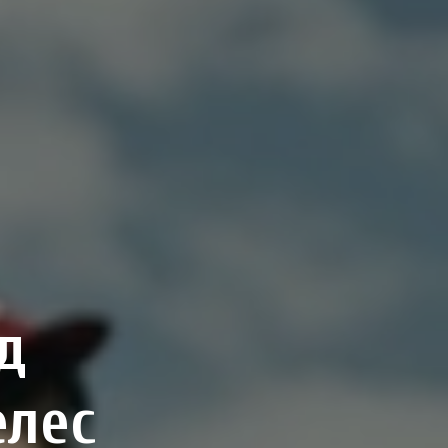
д
елес