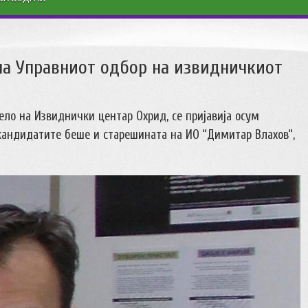
 на Управниот одбор на извидничкиот
ело на Извиднички центар Охрид, се пријавија осум
кандидатите беше и старешината на ИО “Димитар Влахов“,