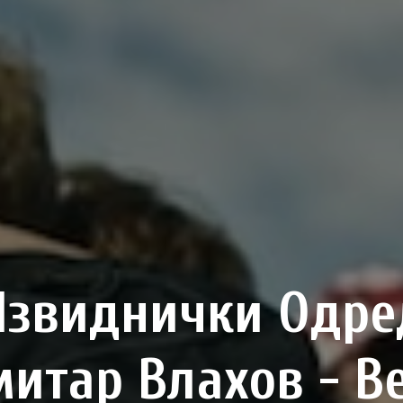
Извиднички Одре
итар Влахов - В