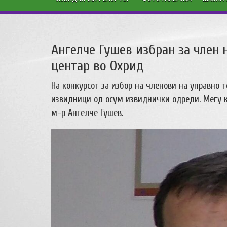
Ангелче Гушев избран за член
центар во Охрид
На конкурсот за избор на членови на управно т
извидници од осум извиднички одреди. Мегу 
м-р Ангелче Гушев.