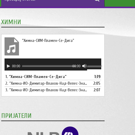
ХИМНИ
“Химна-СИМ-Пламен-Се-Дига”
Аудио
Користете
00:00
00:00
плејер
ги
1.
“Химна-СИМ-Пламен-Се-Дига”
1:19
копшињата
2.
“Химна-ИО-Димитар-Влахов-Над-Велес-Знаме-Се-Вее”
Горна
2:05
стрела/
3.
“Химна-ИО-Димитар-Влахов-Над-Велес-Знаме-Се-Вее-Инструментал”
2:07
Долна
стрелка,
за
ПРИЈАТЕЛИ
зголемување
или
намалување
на