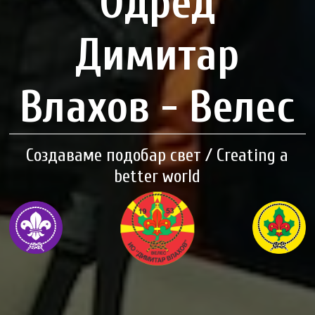
Одред
Димитар
Влахов - Велес
Создаваме подобар свет / Creating a
better world