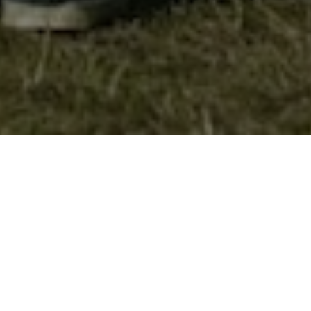
Официјален Елаборат за 23те Средби
на извидници
Старешинството на извиднички
одред “Димитар Влахов“ од Велес на
својата редовна седница на