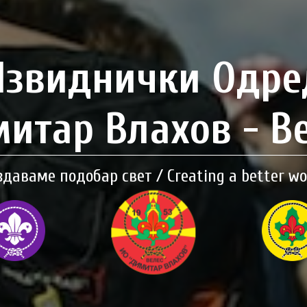
Извиднички Одре
итар Влахов - В
здаваме подобар свет / Creating a better wo