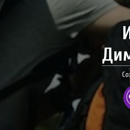
Дим
Со