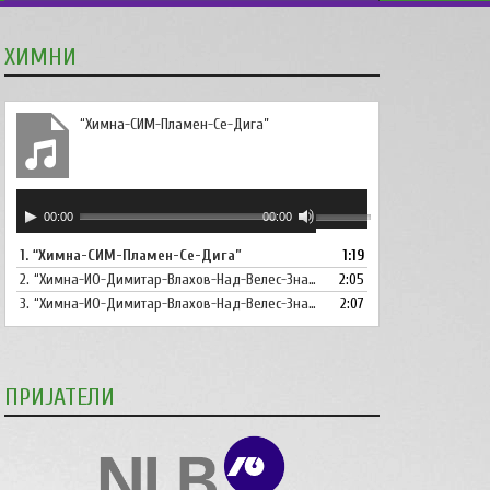
ХИМНИ
“Химна-СИМ-Пламен-Се-Дига”
Аудио
Користете
00:00
00:00
плејер
ги
1.
“Химна-СИМ-Пламен-Се-Дига”
1:19
копшињата
2.
“Химна-ИО-Димитар-Влахов-Над-Велес-Знаме-Се-Вее”
Горна
2:05
стрела/
3.
“Химна-ИО-Димитар-Влахов-Над-Велес-Знаме-Се-Вее-Инструментал”
2:07
Долна
стрелка,
за
ПРИЈАТЕЛИ
зголемување
или
намалување
на
звукот.