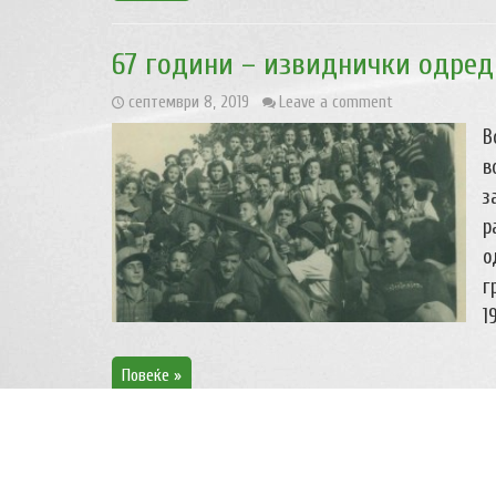
67 години – извиднички одред
септември 8, 2019
Leave a comment
В
в
з
р
о
г
1
Повеќе »
Креативен камп за работа со 
јуни 16, 2019
Leave a comment