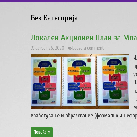
Без Категорија
Локален Aкционен План за Мла
август 26, 2020
Leave a comment
И
п
у
П
п
г
м
вработување и образование (формално и неформ
Повеќе »