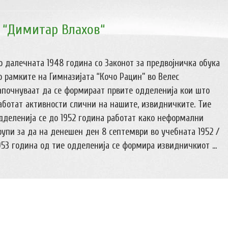
 “Димитар Влахов“
о далечната 1948 година со Законот за предвојничка обука
о рамките на Гимназијата “Кочо Рацин” во Велес
апочнуваат да се формираат првите одделенија кои што
аботат активности слични на нашите, извидничките. Тие
дделенија се до 1952 година работат како неформални
рупи за да на денешен ден 8 септември во учебната 1952 /
953 година од тие одделенија се формира извидничкиот ...
млади и за млади