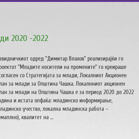
ди 2020 -2022
звидничкиот одред “Димитар Влахов“ реализирајќи го
роектот “Младите носители на промените“ го креираше
согласен со Стратегијата за млади, Локалниот Акционен
лан за млади за Општина Чашка. Локалнниот акционен
лан за млади на Општина Чашка е за период 2020 до 2022
одина и истата опфаќа: младинско информирање,
ладинско учество, локална младинска работа –
аплно), квалитет на ...