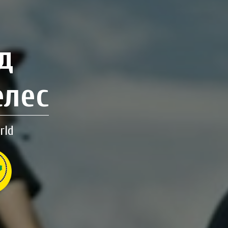
д
елес
rld