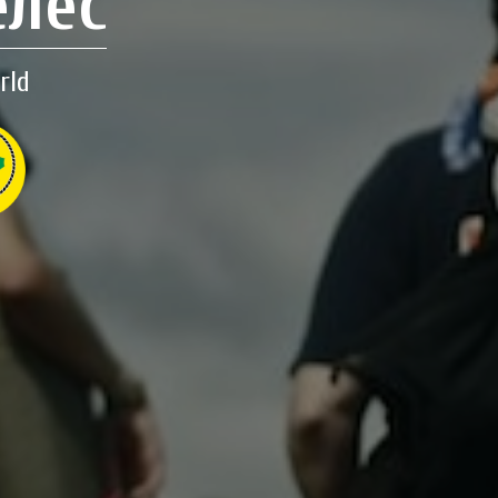
елес
rld