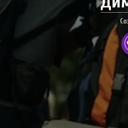
Дим
Со