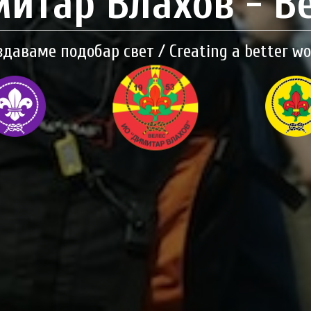
итар Влахов - В
здаваме подобар свет / Creating a better wo