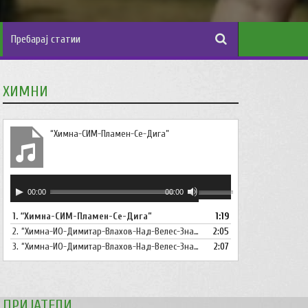
ХИМНИ
“Химна-СИМ-Пламен-Се-Дига”
Аудио
Користете
00:00
00:00
плејер
ги
1.
“Химна-СИМ-Пламен-Се-Дига”
1:19
копшињата
2.
“Химна-ИО-Димитар-Влахов-Над-Велес-Знаме-Се-Вее”
Горна
2:05
стрела/
3.
“Химна-ИО-Димитар-Влахов-Над-Велес-Знаме-Се-Вее-Инструментал”
2:07
Долна
стрелка,
за
ПРИЈАТЕЛИ
зголемување