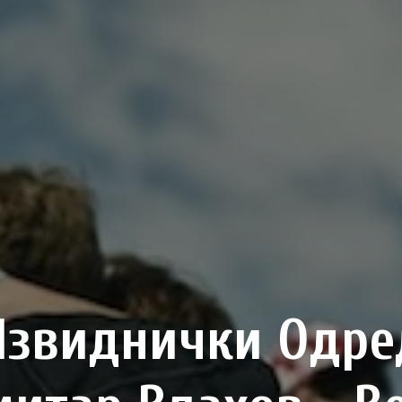
Извиднички Одре