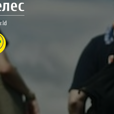
елес
rld