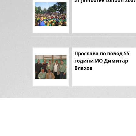
21 Jamboree London 2007
Прослава по повод 55
години ИО Димитар
Влахов
Протест кон Топилница