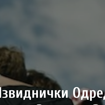
Извиднички Одре