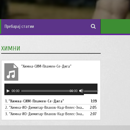
ХИМНИ
“Химна-СИМ-Пламен-Се-Дига”
Аудио
Користете
00:00
00:00
плејер
ги
1.
“Химна-СИМ-Пламен-Се-Дига”
1:19
копшињата
2.
“Химна-ИО-Димитар-Влахов-Над-Велес-Знаме-Се-Вее”
Горна
2:05
стрела/
3.
“Химна-ИО-Димитар-Влахов-Над-Велес-Знаме-Се-Вее-Инструментал”
2:07
Долна
стрелка,