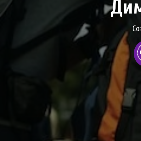
Дим
Со