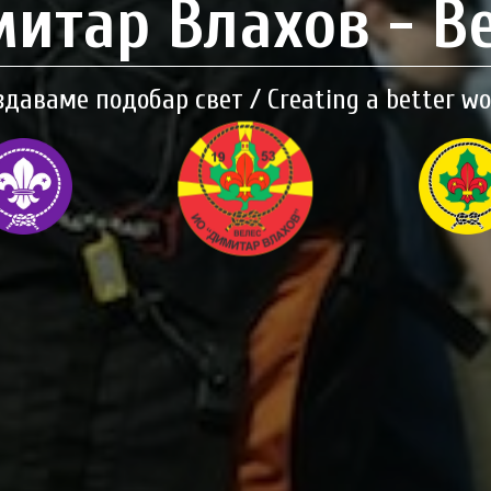
итар Влахов - В
здаваме подобар свет / Creating a better wo