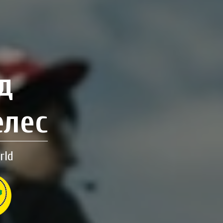
д
елес
rld