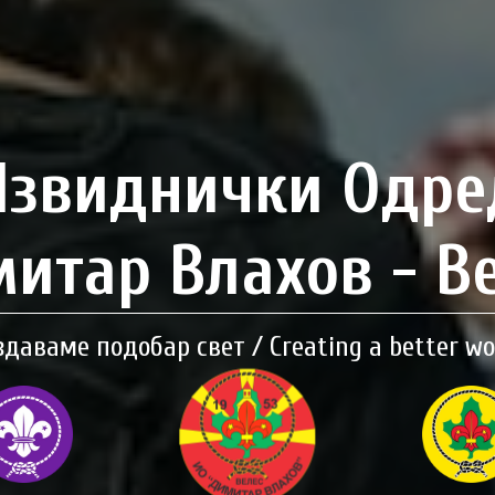
Извиднички Одре
итар Влахов - В
здаваме подобар свет / Creating a better wo