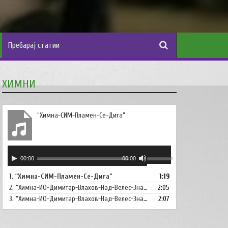
ХИМНИ
“Химна-СИМ-Пламен-Се-Дига”
Аудио
Користете
00:00
00:00
плејер
ги
1.
“Химна-СИМ-Пламен-Се-Дига”
1:19
копшињата
2.
“Химна-ИО-Димитар-Влахов-Над-Велес-Знаме-Се-Вее”
Горна
2:05
стрела/
3.
“Химна-ИО-Димитар-Влахов-Над-Велес-Знаме-Се-Вее-Инструментал”
2:07
Долна
стрелка,