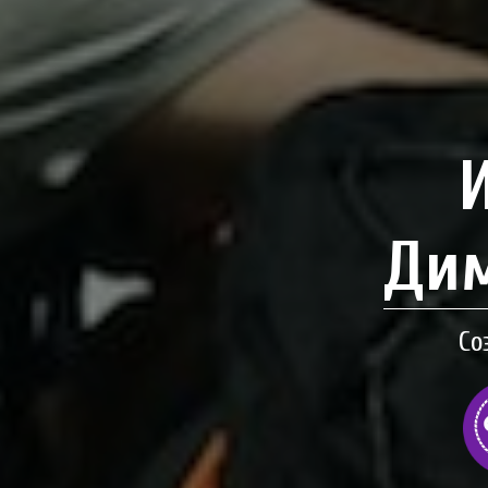
Дим
Со