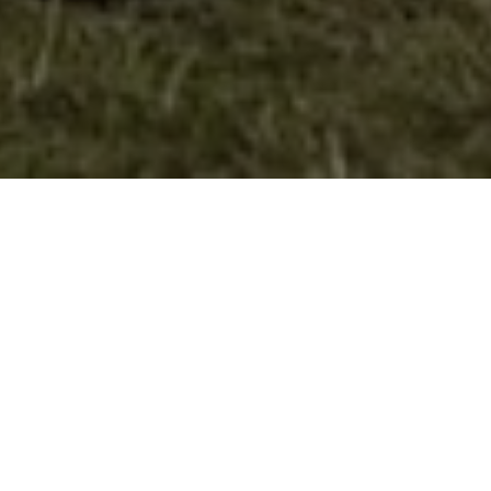
Раководство
Старешинство на извиднички
одред Димитар Влахов – Велес
м-р Ангелче Гушев
Функција: Старешина на одред
роден: 24.9.1972