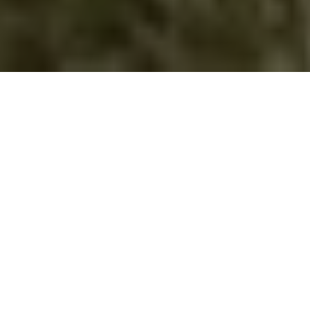
Проекти
Проектни активности на извидничкиот одред
“Димитар Влахов” од Велес со странски невладини
организации и останати институции
Од 1996 година одредот проектно соработува со странските
фондации и институции: Институт за Трајни Заедници (ИТЗ) ,
Регионалниот Еколошки Центар (РЕЦ), Македонскиот Центар за
Меѓународна Соработка (МЦМС), Фондација – Институт Отворено