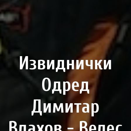
Извиднички
Одред
Димитар
Влахов - Велес