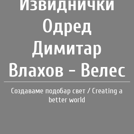
Извиднички
Одред
Димитар
Влахов - Велес
Создаваме подобар свет / Creating a
better world