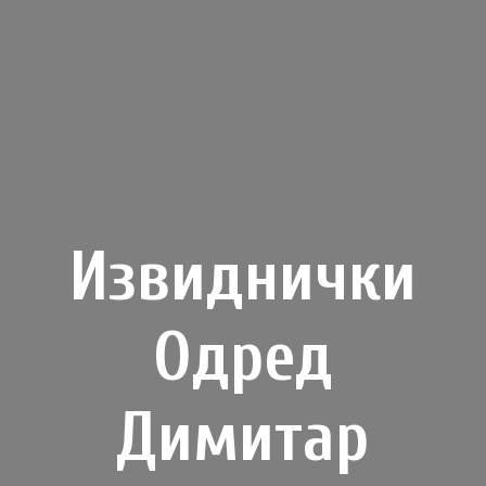
Извиднички
Одред
Димитар