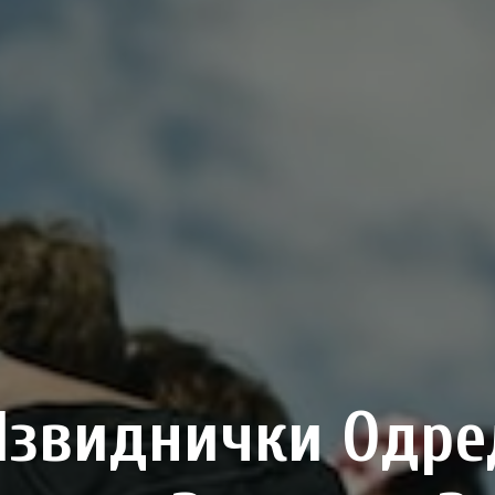
Извиднички Одре