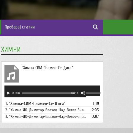
ХИМНИ
“Химна-СИМ-Пламен-Се-Дига”
Аудио
Користете
00:00
00:00
плејер
ги
1.
“Химна-СИМ-Пламен-Се-Дига”
1:19
копшињата
2.
“Химна-ИО-Димитар-Влахов-Над-Велес-Знаме-Се-Вее”
Горна
2:05
стрела/
3.
“Химна-ИО-Димитар-Влахов-Над-Велес-Знаме-Се-Вее-Инструментал”
2:07
Долна
стрелка,