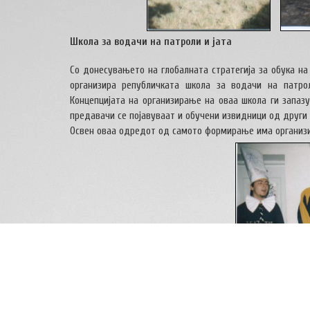
Школа за водачи на патроли и јата
Со донесувањето на глобалната стратегија за обука на
организира републичката школа за водачи на патро
Концепцијата на организирање на оваа школа ги запазу
предавачи се појавуваат и обучени извидници од други 
Освен оваа одредот од самото формирање има организира
Новогодишен маскенбал
Советот на водачи по повод новогодишните празници ре