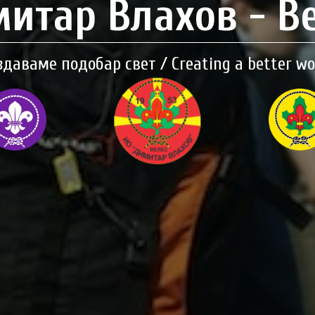
итар Влахов - В
здаваме подобар свет / Creating a better wo