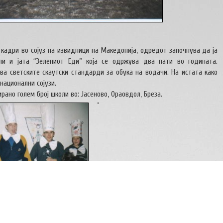
 кадри во сојуз на извидници на Македонија, одредот започнува да ја
ли и јата “Зелениот Еди” која се одржува два пати во годината.
ва светските скаутски стандарди за обука на водачи. На истата како
национални сојузи.
но голем број школи во: Јасеново, Ораовдол, Бреза.
довно го организира новогодишниот маскенбал за своите членови.