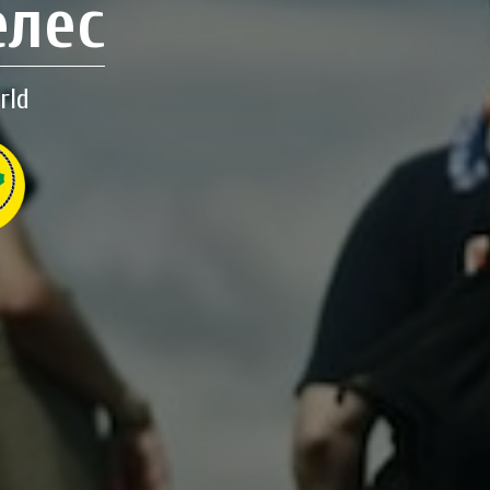
елес
rld