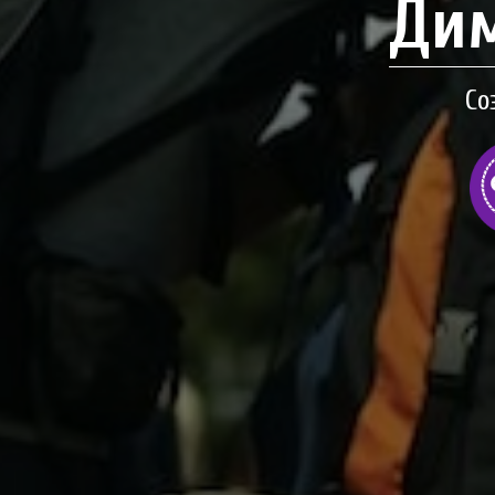
Дим
Со