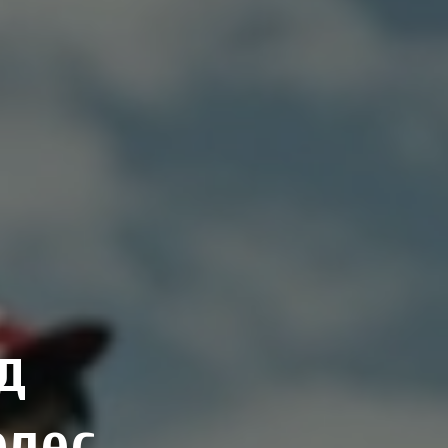
д
елес