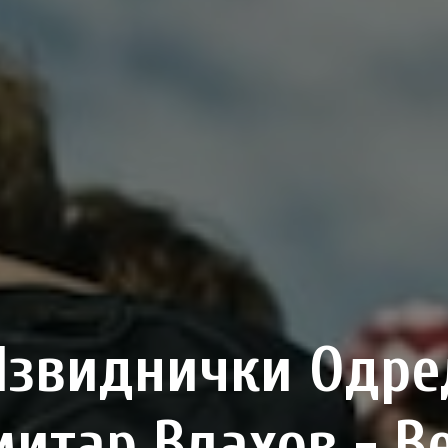
Извиднички Одре
итар Влахов - В