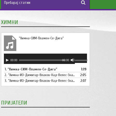
ХИМНИ
“Химна-СИМ-Пламен-Се-Дига”
Аудио
Користете
00:00
00:00
плејер
ги
1.
“Химна-СИМ-Пламен-Се-Дига”
1:19
копшињата
2.
“Химна-ИО-Димитар-Влахов-Над-Велес-Знаме-Се-Вее”
Горна
2:05
стрела/
3.
“Химна-ИО-Димитар-Влахов-Над-Велес-Знаме-Се-Вее-Инструментал”
2:07
Долна
стрелка,
за
ПРИЈАТЕЛИ
зголемување
или
намалување