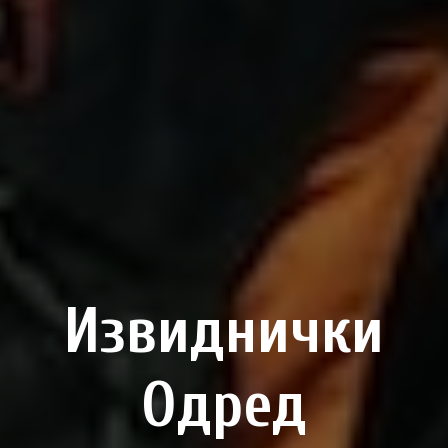
Извиднички
Одред