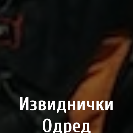
Извиднички
Одред