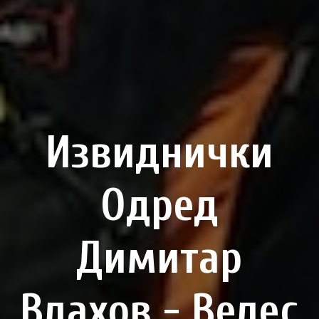
Извиднички
Одред
Димитар
Влахов - Велес