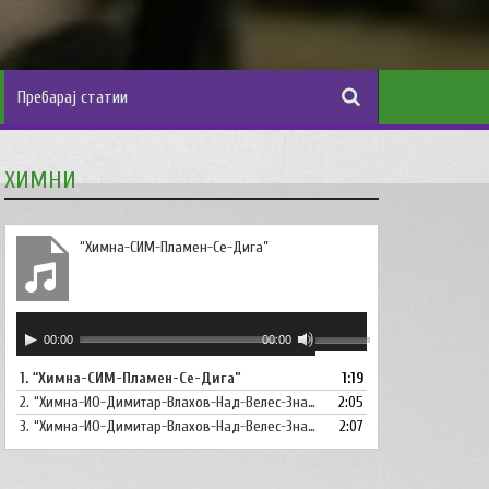
ХИМНИ
“Химна-СИМ-Пламен-Се-Дига”
Аудио
Користете
00:00
00:00
плејер
ги
1.
“Химна-СИМ-Пламен-Се-Дига”
1:19
копшињата
2.
“Химна-ИО-Димитар-Влахов-Над-Велес-Знаме-Се-Вее”
Горна
2:05
стрела/
3.
“Химна-ИО-Димитар-Влахов-Над-Велес-Знаме-Се-Вее-Инструментал”
2:07
Долна
стрелка,