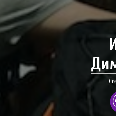
Дим
Со