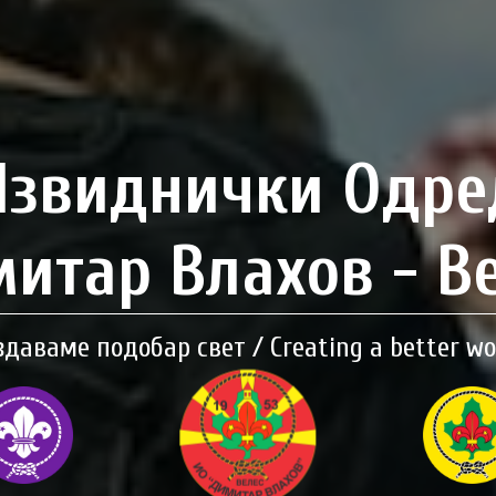
Извиднички Одре
итар Влахов - В
здаваме подобар свет / Creating a better wo