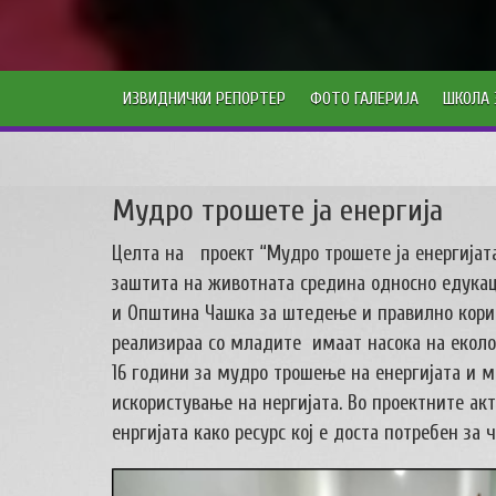
ИЗВИДНИЧКИ РЕПОРТЕР
ФОТО ГАЛЕРИЈА
ШКОЛА 
Мудро трошете ја енергија
Целта на проект “Мудро трошете ја енергијат
заштита на животната средина односно едукац
и Општина Чашка за штедење и правилно корис
реализираа со младите имаат насока на еколо
16 години за мудро трошење на енергијата и 
искористување на нергијата. Во проектните а
енргијата како ресурс кој е доста потребен за 