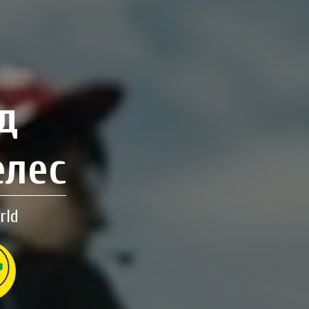
д
елес
rld