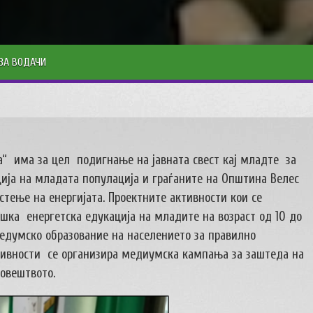
ЗА ВОДАЧИ
а“ има за цел подигнање на јавната свест кај младте за
ија на младата популација и граѓаните на Општина Велес
тење на енергијата. Проектните активности кои се
шка енергетска едукација на младите на возраст од 10 до
медумско образование на населението за правилно
ктивности се организира медиумска кампања за заштеда на
човештвото.