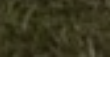
Младите во акција – Б2Б средби