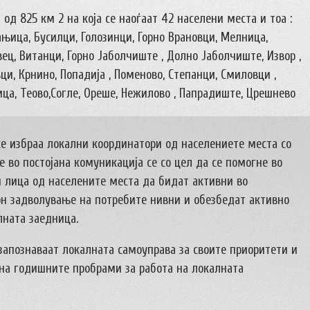
д 825 км 2 на која се наоѓаат 42 населени места и тоа :
ањица, Бусилци, Голозинци, Горно Врановци, Мелница,
вец, Витанци, Горно Јаболчиште , Долно Јаболчиште, Извор ,
и, Крнино, Попадија , Поменово, Степанци, Смиловци ,
ица, Теово,Согле, Ореше, Нежилово , Папрадиште, Црешнево
се избраа локални координатори од населениете места со
во постојана комуникација се со цел да се помогне во
и лица од населените места да бидат активни во
он задволување на потребите нивни и обезбедат активно
лната заедница.
запознаваат локалната самоуправа за своите приоритети и
 на годишните пробрами за работа на локалната