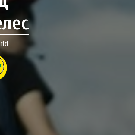
д
елес
rld