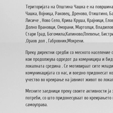
Територијата на Општина Чашка е на површина о
Чашка, Војница, Раковец, Дреново, Отиштино, Б
Лисиче , Ново Село, Крива Круша, Крајници, Ело
Долно Врановци, Оморани, Мартолци, Владиловц
Стари Град, Богомила,Капиново,Плевење, Бистр
,Ораов дол , Габровник,Мокрени.
Преку директни средби со месното население 
кои продолжува одредот да комуницира и биде 
локалната средина . Се мотивираат сите млад
комуникацијата со нас, и воедно придонесат к
учество во креирање на јавниот живот во лока
Месните заедници преку своите активности ја 
потреби, со што придонесуваат во креирањето
самоуправа.