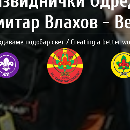
Извиднички Одре
итар Влахов - В
здаваме подобар свет / Creating a better wo