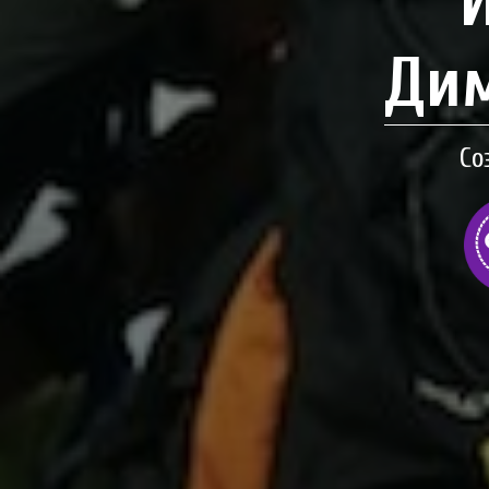
Дим
Со