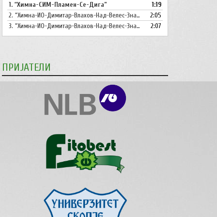
1.
“Химна-СИМ-Пламен-Се-Дига”
1:19
копшињата
2.
“Химна-ИО-Димитар-Влахов-Над-Велес-Знаме-Се-Вее”
Горна
2:05
стрела/
3.
“Химна-ИО-Димитар-Влахов-Над-Велес-Знаме-Се-Вее-Инструментал”
2:07
Долна
стрелка,
за
ПРИЈАТЕЛИ
зголемување
или
намалување
на
звукот.