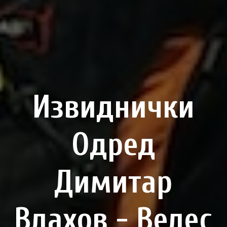
Извиднички
Одред
Димитар
Влахов - Велес