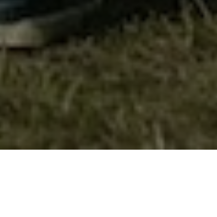
Локален Aкционен План за Млади