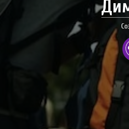
Дим
Со