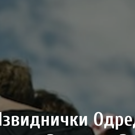
Извиднички Одре