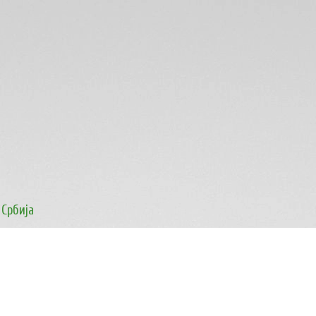
 Србија
лен секретаријат во Владата