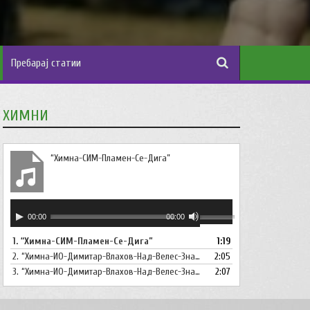
ХИМНИ
“Химна-СИМ-Пламен-Се-Дига”
Аудио
Користете
00:00
00:00
плејер
ги
1.
“Химна-СИМ-Пламен-Се-Дига”
1:19
копшињата
2.
“Химна-ИО-Димитар-Влахов-Над-Велес-Знаме-Се-Вее”
Горна
2:05
стрела/
3.
“Химна-ИО-Димитар-Влахов-Над-Велес-Знаме-Се-Вее-Инструментал”
2:07
Долна
стрелка,