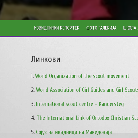
ИЗВИДНИЧКИ РЕПОРТЕР
ФОТО ГАЛЕРИЈА
ШКОЛА 
Линкови
1.
World Organization of the scout movement
2.
World Association of Girl Guides and Girl Scout
3.
International scout centre – Kandersteg
4.
The International Link of Ortodox Christian 
5.
Сојуз на ивидници на Македонија