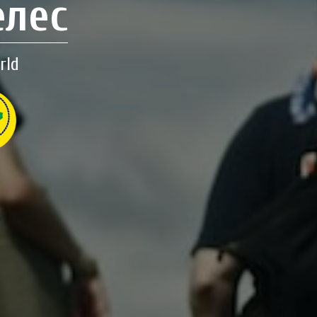
елес
rld