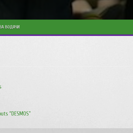
ЗА ВОДАЧИ
s
Scouts “DESMOS”