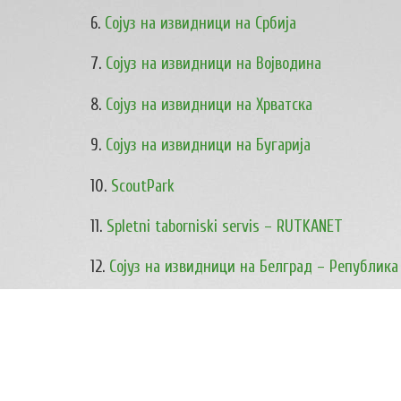
6.
Сојуз на извидници на Србија
7.
Сојуз на извидници на Војводина
8.
Сојуз на извидници на Хрватска
9.
Сојуз на извидници на Бугарија
10.
ScoutPark
11.
Spletni taborniski servis – RUTKANET
12.
Сојуз на извидници на Белград – Република
13.
Општина Велес
14.
Општина Чашка
15.
Одделение за соработка со НВОи при Генера