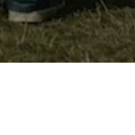
Извиднички Репортер
[wpdm_package id=’1307′]